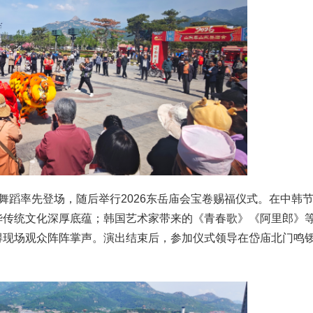
舞蹈率先登场，随后举行2026东岳庙会宝卷赐福仪式。在中韩
华传统文化深厚底蕴；韩国艺术家带来的《青春歌》《阿里郎》
得现场观众阵阵掌声。演出结束后，参加仪式领导在岱庙北门鸣