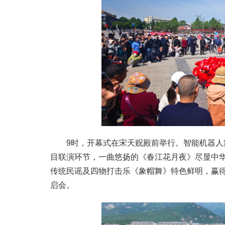
9时，开幕式在宋天贶殿前举行。智能机器人
目联演环节，一曲悠扬的《春江花月夜》尽显中
传统民谣及四物打击乐《象帽舞》特色鲜明，赢
启会。