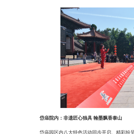
岱庙院内：非遗匠心独具 翰墨飘香泰山
岱庙园区内八大特色活动同步开启、精彩纷