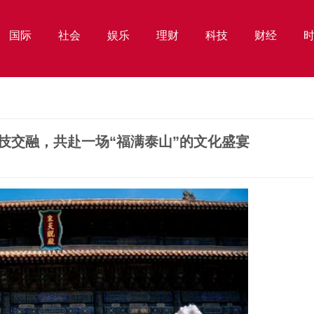
国际
社会
娱乐
理财
科技
财经
科技交融，共赴一场“福满泰山”的文化盛宴