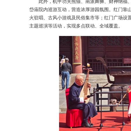
此外，机甲功夫熊猫、南派舞狮、财神纳福
岱庙院内巡游互动，营造浓厚游园氛围。红门靠
火驻唱、古风小游戏及民俗集市等；红门广场设置
主题巡演等活动，实现多点联动、全域覆盖。