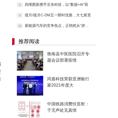
四维图新携手京东科技，以“数据+AI”双
8
揽月/揽月C-DM五一限时优惠，大七座宽
9
新能源汽车的竞争焦点，正悄然从“拼价格”
10
推荐阅读
衡南县中医医院召开专·
，
题会议部署疫情
届
安
同盾科技荣获亚洲银行
还
家2021年度大
中国铁路消费扶贫柜：
于无声处见真情