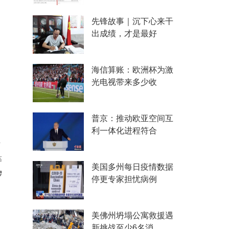
先锋故事｜沉下心来干
出成绩，才是最好
海信算账：欧洲杯为激
光电视带来多少收
普京：推动欧亚空间互
利一体化进程符合
节
等
美国多州每日疫情数据
锣
停更专家担忧病例
美佛州坍塌公寓救援遇
新挑战至少6名消