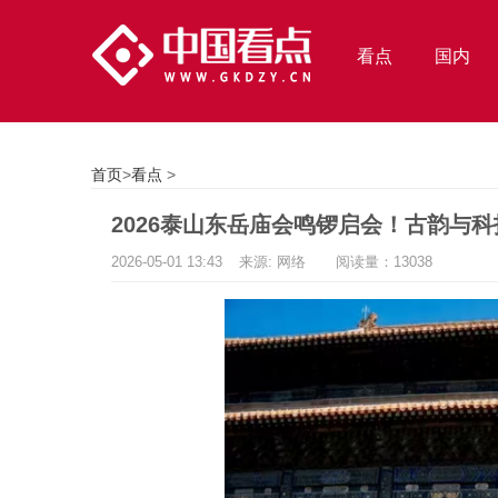
看点
国内
首页
>
看点
>
2026泰山东岳庙会鸣锣启会！古韵与
2026-05-01 13:43
来源: 网络
阅读量：13038