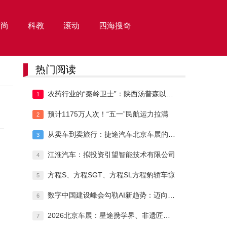
时尚
科教
滚动
四海搜奇
热门阅读
农药行业的“秦岭卫士”：陕西汤普森以技术
1
预计1175万人次！“五一”民航运力拉满
2
从卖车到卖旅行：捷途汽车北京车展的升维之
3
江淮汽车：拟投资引望智能技术有限公司
4
方程S、方程SGT、方程SL方程豹轿车惊
5
数字中国建设峰会勾勒AI新趋势：迈向“能
6
2026北京车展：星途携学界、非遗匠人共
7