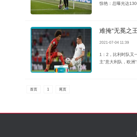
惊艳：总曝光达13
难掩“无冕之
2021-07-04 11:39
1：2，比利时队又
主”意大利队，欧洲
首页
1
尾页