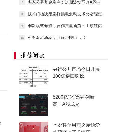
多家公募基金发声：短期波动不改A股中
7
技术门槛决定选择插电混动技术比增程更
8
创新模式领航，合作共赢新篇：山东红佑
9
AI圈暗流涌动：Llama4来了，D
10
推荐阅读
央行公开市场今日开展
100亿逆回购操
5200亿“光伏茅”创新
高！A股成交
放
七夕将至用燕之屋甄爱