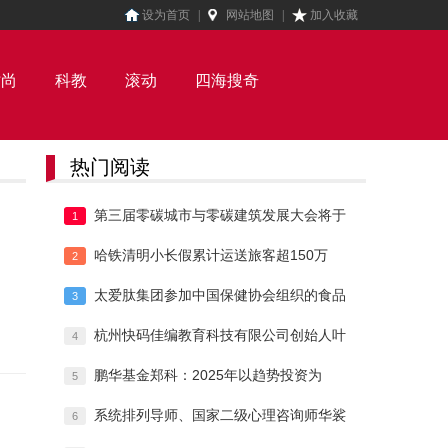
设为首页
|
网站地图
|
加入收藏
时尚
科教
滚动
四海搜奇
热门阅读
第三届零碳城市与零碳建筑发展大会将于
1
哈铁清明小长假累计运送旅客超150万
2
太爱肽集团参加中国保健协会组织的食品
3
杭州快码佳编教育科技有限公司创始人叶
4
鹏华基金郑科：2025年以趋势投资为
5
系统排列导师、国家二级心理咨询师华裟
6