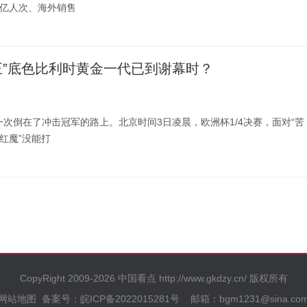
0亿人次、海外销售
王”底色比利时黄金一代已到谢幕时？
一次倒在了冲击冠军的路上。北京时间3日凌晨，欧洲杯1/4决赛，面对“苦
“红魔”没能打
CopyRight 2009-
2026 中国看点 http://www.gkdzy.cn/ 版权所有
网站地图
备案号：皖ICP备2022015281号
邮箱：bgm1231@sina.co