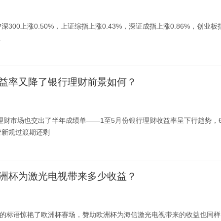
300上涨0.50%，上证综指上涨0.43%，深证成指上涨0.86%，创业板
业
益率又降了银行理财前景如何？
行理财市场也交出了半年成绩单——1至5月份银行理财收益率呈下行趋势，
管新规过渡期还剩
洲杯为激光电视带来多少收益？
”的标语惊艳了欧洲杯赛场，赞助欧洲杯为海信激光电视带来的收益也同样