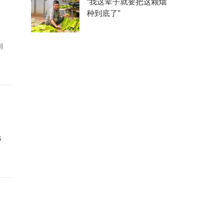
“我这辈子就要把这颗烟
种到底了”
划
6